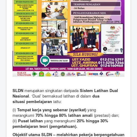
SLDN
merupakan singkatan daripada
Sistem Latihan Dual
Nasional
. ‘Dual’ bermaksud latihan di dalam
dua
situasi
pembelajaran
iaitu:
(i)
Tempat kerja yang sebenar (syarikat)
yang
merangkumi
70% hingga 80% latihan amali
(prestasi) dan;
(ii)
Pusat latihan
yang merangkumi
20% hingga 30%
pembelajaran teori (pengetahuan).
Objektif utama SLDN – melahirkan pekerja berpengetahuan